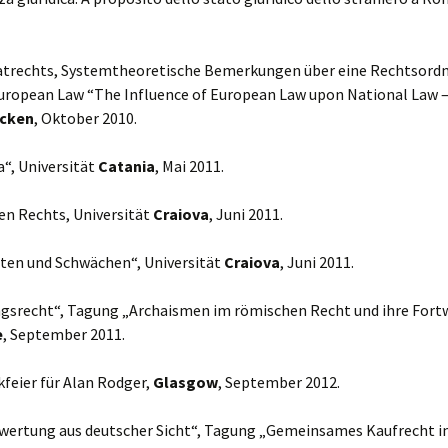
vatrechts, Systemtheoretische Bemerkungen über eine Rechtsordn
opean Law “The Influence of European Law upon National Law – 
ücken
, Oktober 2010.
a“, Universität
Catania
, Mai 2011.
en Rechts, Universität
Craiova
, Juni 2011.
iten und Schwächen“, Universität
Craiova
, Juni 2011.
gsrecht“, Tagung „Archaismen im römischen Recht und ihre For
e
, September 2011.
kfeier für Alan Rodger,
Glasgow
, September 2012.
wertung aus deutscher Sicht“, Tagung „Gemeinsames Kaufrecht im 