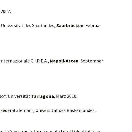
 2007.
 Universität des Saarlandes,
Saarbrücken
, Februar
Internazionale G.I.R.E.A.,
Napoli-Ascea
, September
do“, Universität
Tarragona
, März 2010.
o Federal aleman“, Universität des Baskenlandes,
“, Convegno Internazionale I diritti degli altri in