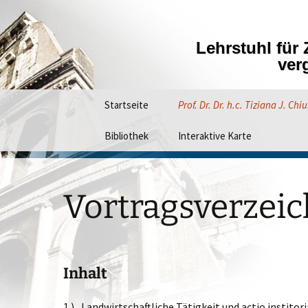
Zum
Inhalt
springen
Lehr­­­stuhl fü
ver­
Startseite
Prof. Dr. Dr. h.c. Tiziana J. Chiu
Bibliothek
Schriftenverzeichnis
Interaktive Karte
Datenbank der Bibliothek
Vortragsverzeichnis
Vortragsverzeic
Inhalt
1.) „Landwirtschaftliche Tätigkeit und actio institor