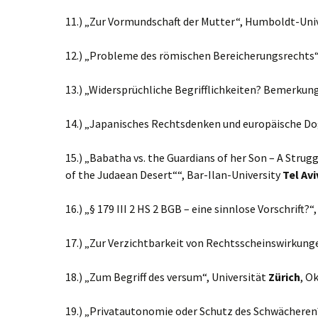
11.) „Zur Vormundschaft der Mutter“, Humboldt-Uni
12.) „Probleme des römischen Bereicherungsrechts“
13.) „Widersprüchliche Begrifflichkeiten? Bemerkungen 
14.) „Japanisches Rechtsdenken und europäische Do
15.) „Babatha vs. the Guardians of her Son – A Strug
of the Judaean Desert““, Bar-Ilan-University
Tel Avi
16.) „§ 179 III 2 HS 2 BGB – eine sinnlose Vorschrift?“
17.) „Zur Verzichtbarkeit von Rechtsscheinswirkung
18.) „Zum Begriff des versum“, Universität
Zürich
, O
19.) „Privatautonomie oder Schutz des Schwächeren?