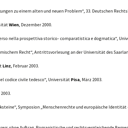
rkungen zu einem alten und neuen Problem“, 33. Deutschen Recht
sität
Wien
, Dezember 2000.
 verso nella prospettiva storico- comparatistica e dogmatica“, Uni
ömischem Recht“, Antrittsvorlesung an der Universität des Saarla
ät
Linz
, Februar 2003.
el codice civile tedesco“, Universität
Pisa
, März 2003.
l 2003.
aiksteine“, Symposion „Menschenrechte und europäische Identität 
ers ohne Auftrag. Romanistische und rechtsvergleichende Bemerkunge