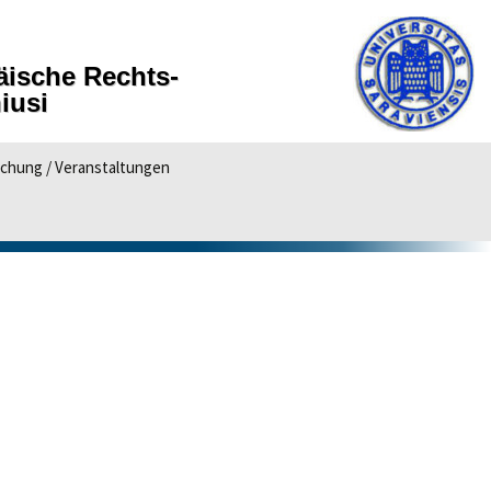
ä­i­sche Rechts­
­u­si
chung / Veranstaltungen
orlesung
toranden
Habilitanden
gie
wissenschaftler
chiv
vorträge
ung 2015
uropa-Konferenz des
S