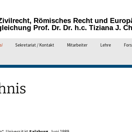
r Zivil­recht, Rö­mi­sches Recht und Eu­ro­p
glei­chung Prof. Dr. Dr. h.c. Ti­zi­a­na J. Chi
si
Sekretariat / Kontakt
Mitarbeiter
Lehre
Fors
Ehemalige
Materialien zur V
Dok
und 
Italienische
Rechtsterminolo
Gast
hnis
Veranstaltungsar
Gast
Tag
2. E
CEU
ia“, Universität
Salzburg
, Juni 1989.