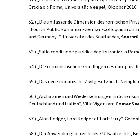
Grecia e a Roma, Universität
Neapel
, Oktober 2010.
52.) „Die umfassende Dimension des römischen Pri
„Fourth Public Romanian-German-Colloquium on Eur
and Germany”“, Universität des Saarlandes,
Saarbr
53.) „Sulla condizione giuridica degli stranieri a Rom
54.) „Die romanistischen Grundlagen des europäisch
55.) „Das neue rumänische Zivilgesetzbuch: Neuigke
56.) „Archaismen und Wiederkehrungen im Schenkun
Deutschland und Italien“, Villa Vigoni am
Comer Se
57.) „Alan Rodger, Lord Rodger of Earlsferry“, Geden
58.) „Der Anwendungsbereich des EU-Kaufrechts, Be