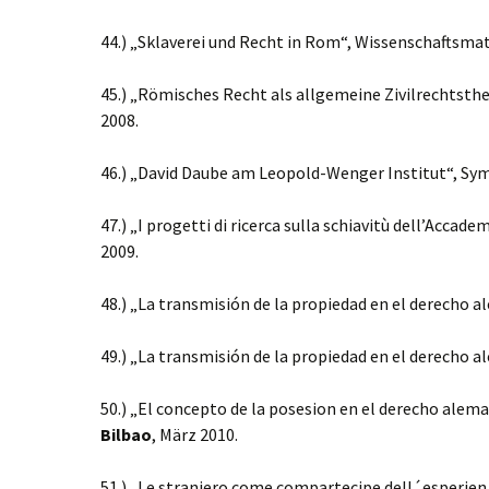
44.) „Sklaverei und Recht in Rom“, Wissenschaftsmat
45.) „Römisches Recht als allgemeine Zivilrechtsthe
2008.
46.) „David Daube am Leopold-Wenger Institut“, Sy
47.) „I progetti di ricerca sulla schiavitù dell’Accad
2009.
48.) „La transmisión de la propiedad en el derecho a
49.) „La transmisión de la propiedad en el derecho
50.) „El concepto de la posesion en el derecho alem
Bilbao
, März 2010.
51.) „Le straniero come compartecipe dell´esperienza 