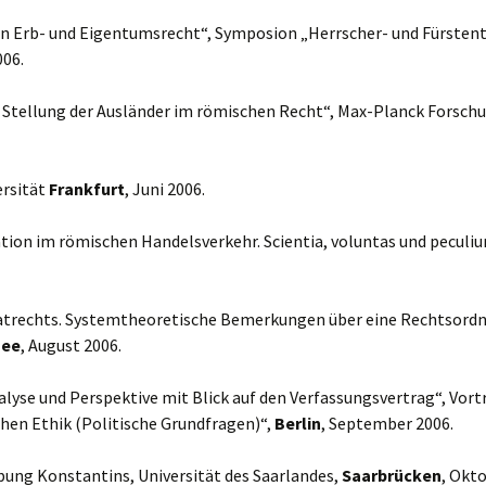
n Erb- und Eigentumsrecht“, Symposion „Herrscher- und Fürsten
006.
n Stellung der Ausländer im römischen Recht“, Max-Planck Forsch
ersität
Frankfurt
, Juni 2006.
on im römischen Handelsverkehr. Scientia, voluntas und peculium 
atrechts. Systemtheoretische Bemerkungen über eine Rechtsordn
see
, August 2006.
nalyse und Perspektive mit Blick auf den Verfassungsvertrag“, Vo
chen Ethik (Politische Grundfragen)“,
Berlin
, September 2006.
ebung Konstantins, Universität des Saarlandes,
Saarbrücken
, Okt