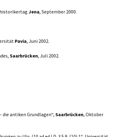
shistorikertag
Jena
, September 2000.
versität
Pavia
, Juni 2002.
ndes,
Saarbrücken
, Juli 2002.
– die antiken Grundlagen“,
Saarbrücken
, Oktober
n zu Ulp. (10 ad ed.) D. 3.5.9. (10).1“, Universität