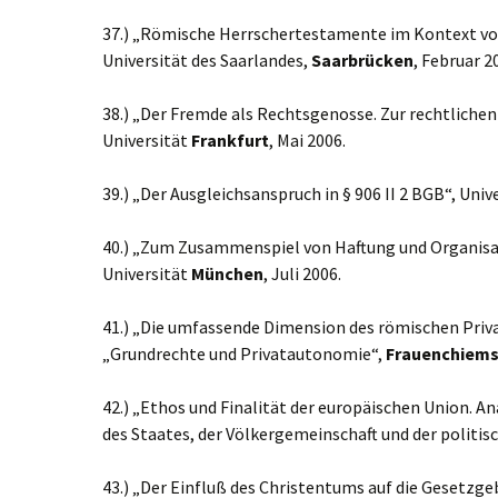
37.) „Römische Herrschertestamente im Kontext vo
Universität des Saarlandes,
Saarbrücken
, Februar 2
38.) „Der Fremde als Rechtsgenosse. Zur rechtliche
Universität
Frankfurt
, Mai 2006.
39.) „Der Ausgleichsanspruch in § 906 II 2 BGB“, Univ
40.) „Zum Zusammenspiel von Haftung und Organisati
Universität
München
, Juli 2006.
41.) „Die umfassende Dimension des römischen Priv
„Grundrechte und Privatautonomie“,
Frauenchiem
42.) „Ethos und Finalität der europäischen Union. A
des Staates, der Völkergemeinschaft und der politis
43.) „Der Einfluß des Christentums auf die Gesetzg