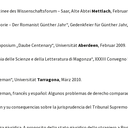
inee des Wissenschaftsforum – Saar, Alte Abtei
Mettlach
, Februar
orie – Der Romanist Günther Jahr“, Gedenkfeier für Günther Jahr,
mposium „Daube Centenary“, Universität
Aberdeen
, Februar 2009.
emia delle Scienze e della Letteratura di Magonza“, XXXIII Convegno 
leman“, Universität
Tarragona
, März 2010.
 aleman, francés y español: Algunos problemas de derecho compara
an y su consequencias sobre la jurisprudencia del Tribunal Suprem
giuridica. A proposito dello stato giuridico dello straniero a Roma